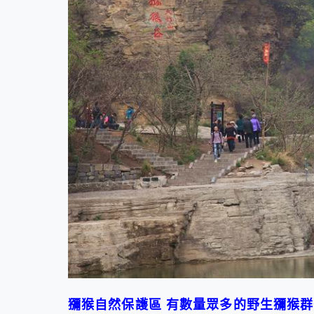
獼猴自然保護區 有數量眾多的野生獼猴