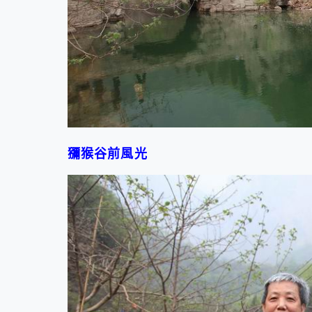
獼猴谷前風光