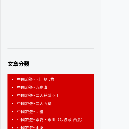
文章分類
中國旅遊~~上 蘇 .杭
中國旅遊~九寨溝
中國旅遊~二入稻城亞丁
中國旅遊~二入西藏
中國旅遊~北疆
中國旅遊~寧夏‧銀川（沙波頭.西夏）
中國旅遊~山東