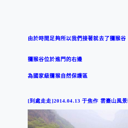
由於時間足夠所以我們接著就去了獼猴谷
獼猴谷位於進門的右邊
為國家級獼猴自然保護區
[到處走走]2014.04.13 于焦作 雲臺山