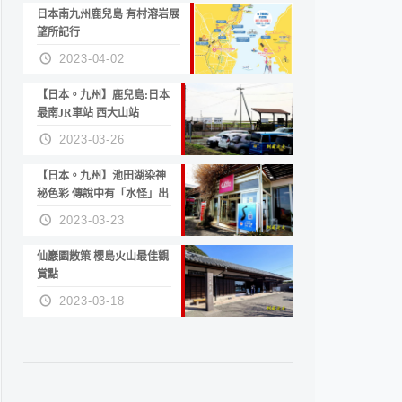
日本南九州鹿兒島 有村溶岩展
望所記行
2023-04-02
【日本。九州】鹿兒島:日本
最南JR車站 西大山站
2023-03-26
【日本。九州】池田湖染神
秘色彩 傳說中有「水怪」出
沒
2023-03-23
仙巖園散策 櫻島火山最佳觀
賞點
2023-03-18