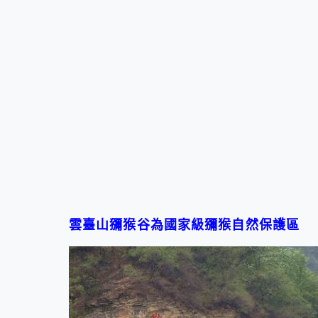
雲臺山
獼猴谷
為國家級獼猴自然保護區