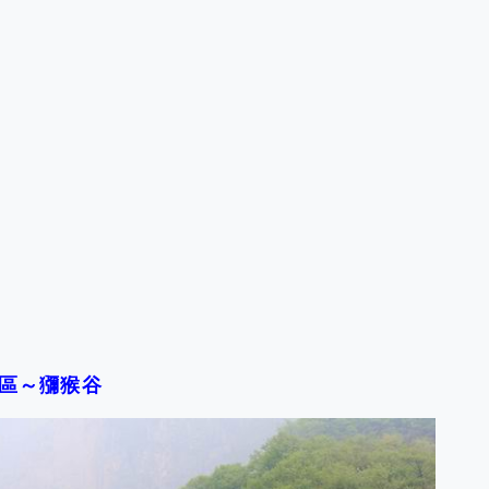
風景區～獼猴谷