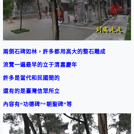
兩側
石碑如林，許多都用高大的整石雕成
流覽一遍最早的立于清嘉慶年
許多是當代和民國間的
還有的是臺灣信眾所立
內容有
“
功德碑
”
“
朝聖碑
”
等