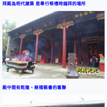
拜殿為明代建築 是舉行祭禮時謁拜的場所
殿中間有乾隆、慈禧親書的匾聯