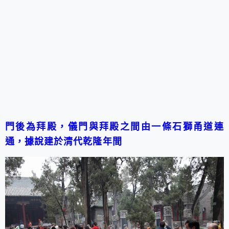
門後為拜殿，儀門與拜殿之間由一條石獅甬道連
通，據說建於清代乾隆年間