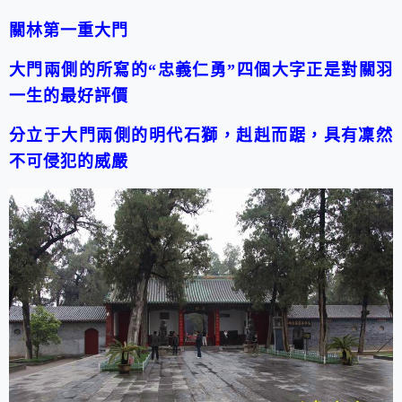
關林第一重大門
大門兩側的所寫的
“
忠義仁勇
”
四個大字正是對關羽
一生的最好評價
分立于大門兩側的明代石獅，赳赳而踞，具有凜然
不可侵犯的威嚴