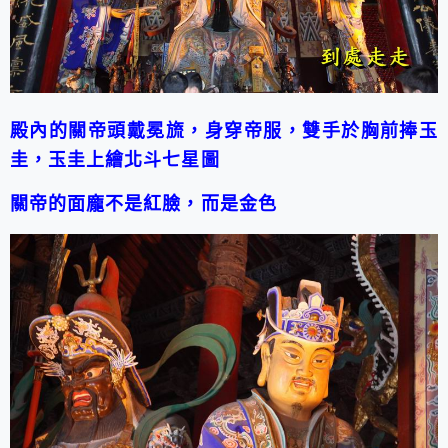
殿內的關帝頭戴冕旒，身穿帝服，雙手於胸前捧玉
圭，玉圭上繪北斗七星圖
關帝的面龐不是紅臉，而是金色