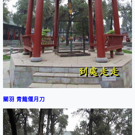
關羽 青龍偃月刀