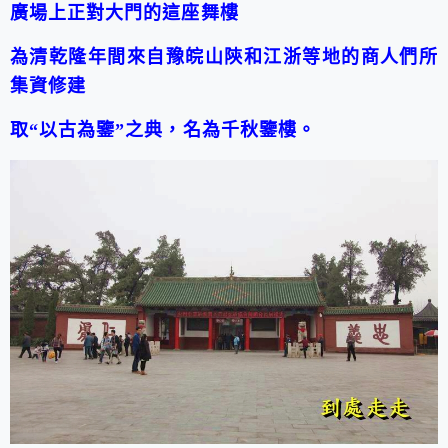
廣場上正對大門的這座舞樓
為清乾隆年間來自豫皖山陝和江浙等地的商人們所
集資修建
取
“
以古為鑒
”
之典，名為千秋鑒樓。