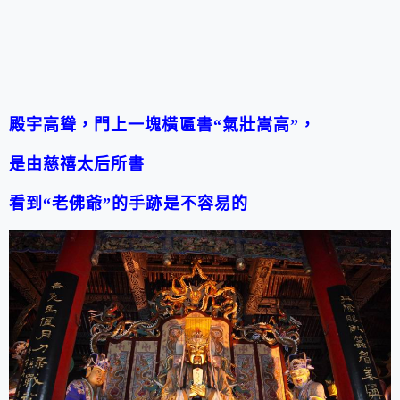
殿宇高聳，門上一塊橫匾書
“
氣壯嵩高
”
，
是由慈禧太后所書
看到
“
老佛爺
”
的手跡是不容易的