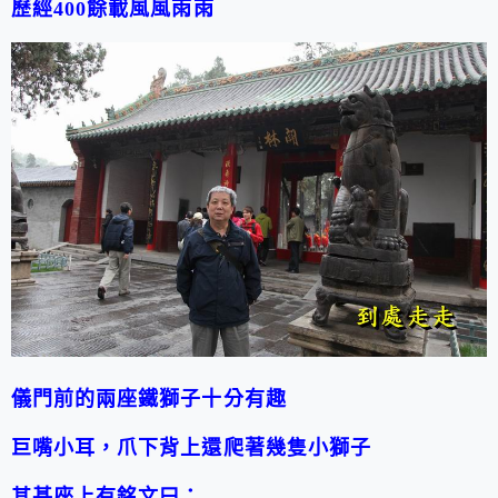
歷經
400
餘載風風雨雨
儀門前的兩座鐵獅子十分有趣
巨嘴小耳，爪下背上還爬著幾隻小獅子
其基座上有銘文曰：