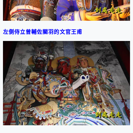
左側侍立曾輔佐關羽的文官王甫