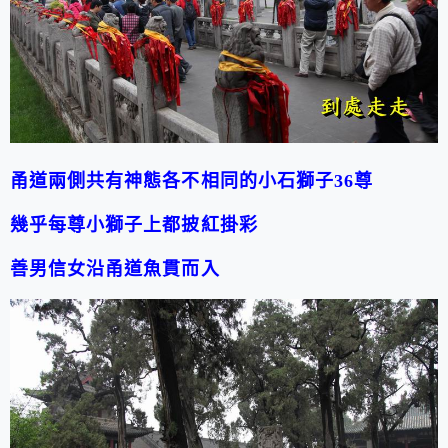
甬道兩側共有神態各不相同的小石獅子36尊
幾乎每尊小獅子上都披紅掛彩
善男信女沿甬道魚貫而入