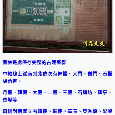
關林是處保存完整的古建築群
中軸線上從南到北依次有舞樓、大門、儀門、石欄
板甬道、
月臺、拜殿、大殿、二殿、三殿、石牌坊、碑亭、
墓塚等
兩側對稱聳立著鐘樓、鼓樓、華表、焚香爐、配殿