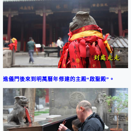
進儀門後來到明萬曆年修建的主殿
“
啟聖殿
”
。