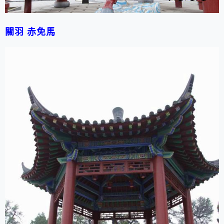
關羽 赤免馬