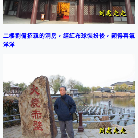
二樓劉備招親的洞房，經紅布球裝扮後，顯得喜氣
洋洋