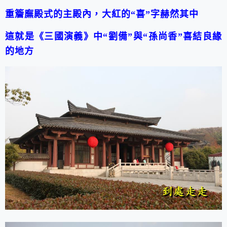
重簷廡殿式的主殿內，大紅的
“
喜
”
字赫然其中
這就是《三國演義》中
“
劉備
”
與
“
孫尚香
”
喜結良緣
的地方