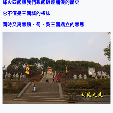
烽火四起讓我們想起硝煙彌漫的歷史
它不僅是三國城的標誌
同時又寓意魏、蜀、吳三國鼎立的意思