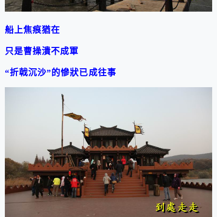
船上焦痕猶在
只是曹操潰不成軍
“
折戟沉沙
”
的慘狀已成往事