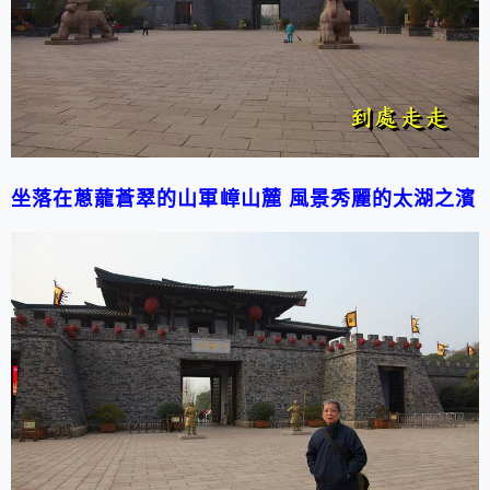
坐落在蔥蘢蒼翠的山軍嶂山麓 風景秀麗的太湖之濱