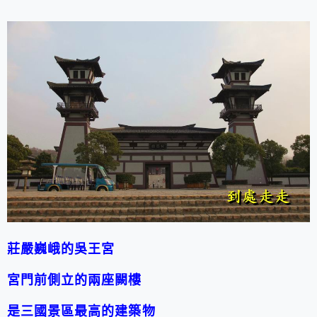
莊嚴巍峨的吳王宮
宮門前側立的兩座闕樓
是三國景區最高的建築物