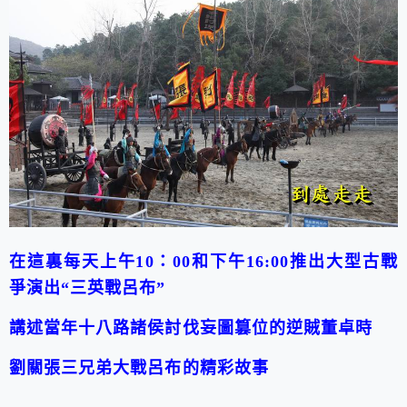
在這裏每天上午
10
：
00
和下午
16:00
推出大型古戰
爭演出
“
三英戰呂布
”
講述當年十八路諸侯討伐妄圖篡位的逆賊董卓時
劉關張三兄弟大戰呂布的精彩故事