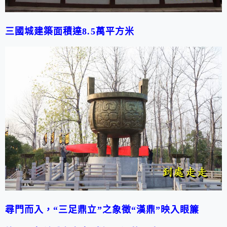
三國城
建築面積達
8.5
萬平方米
尋門而入，
“
三足鼎立
”
之象徵
“
漢鼎
”
映入眼簾