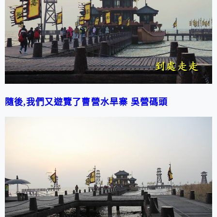
隨後
,
我們又遊覽了曹營水旱寨 吳營碼頭