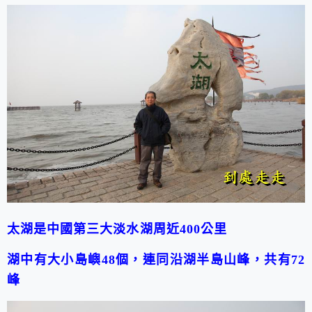
太湖是中國第三大淡水湖周近
400
公里
湖中有大小島嶼
48
個，連同沿湖半島山峰，共有
72
峰