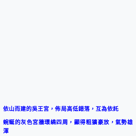
依山而建的吳王宮，佈局高低錯落，互為依託
蜿蜒的灰色宮牆環繞四周，顯得粗獷豪放，氣勢雄
渾