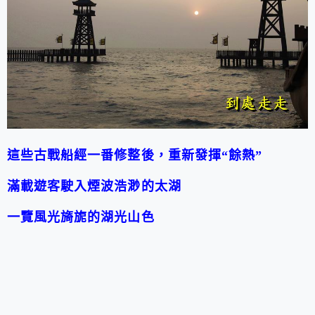
這些古戰船經一番修整後，重新發揮
“
餘熱
”
滿載遊客駛入煙波浩渺的太湖
一覽風光旖旎的湖光山色