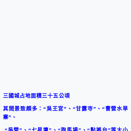
三國城占地面積
三十五公頃
其間景致頗多：
“
吳王宮
”
、
“
甘露寺
”
、
“
曹營水旱
寨
”
、
“
吳營
”
、
“
七星壇
”
、
“
跑馬場
”
、
“
點將台
”
等大小