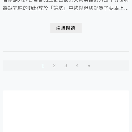
將調完味的麵粉放於「饟坑」中烤製但切記買了要馬上吃
放太久後便變得十分硬了 它是最受外地遊客歡迎的新疆
風味小吃來訪勿忘了~~嚐試喔 2008.04. 于 新疆 烏魯木
繼續閱讀
齊
1
2
3
4
»