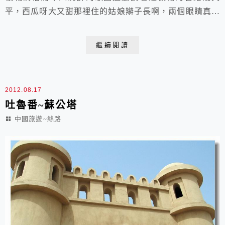
平，西瓜呀大又甜那裡住的姑娘辮子長啊，兩個眼睛真漂
亮...這首家喻戶曉的歌曲即是源於此地的歌謠．．．可惜
的是無緣入城想像這裡的姑娘迎風飄逸的長長辮子瞧瞧美
繼續閱讀
麗姑娘的丰姿 2008.04.24 于 達板城說起達板城人們第
一個想到的就是王洛賓那首《達板城的姑娘》小城就是因
《達板城的姑娘》而遠近聞名沒...
2012.08.17
吐魯番~蘇公塔
中國旅遊~絲路