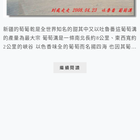
新疆的萄葡乾是全世界知名的甜其中又以吐魯番這葡萄溝
的產量為最大宗 葡萄溝是一條南北長約8公里、東西寬約
2公里的峽谷 以色香味全的葡萄而名揚四海 也因其葡萄
品種繁多，甘甜爽口而得名 2008.04.23 于 新疆 吐魯番
火洲聞名遐邇的“清涼世界”葡萄溝位於吐魯番市東北的火
繼續閱讀
焰山峽谷中葡萄溝現有葡萄田400公頃主要種植著名的無
核白葡萄、馬奶子、喀什哈爾黑葡萄、比夾幹、梭梭葡
萄、紫葡萄等數十個葡萄品種...