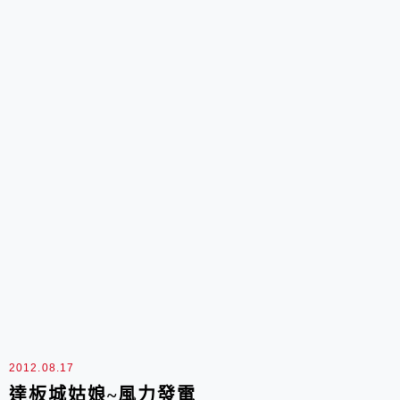
連棟的小商鋪萬花筒...
2012.08.17
達板城姑娘~風力發電