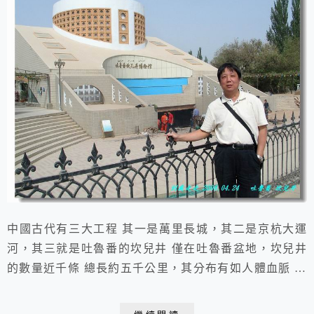
中國古代有三大工程 其一是萬里長城，其二是京杭大運
河，其三就是吐魯番的坎兒井 僅在吐魯番盆地，坎兒井
的數量近千條 總長約五千公里，其分布有如人體血脈 為
氣候極端乾燥的吐魯番提供了水利 令火洲戈壁變成綠州
良田 如今吐魯番市已設有坎兒井博物館 讓遊客對坎兒井