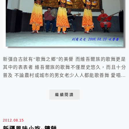
新彊自古就有“歌舞之鄉”的美譽 而維吾爾族的歌舞更是
其中的表表者 維吾爾族的歌舞不僅歷史悠久，而且十分
普及 不論農村或城市的男女老少人人都能歌善舞 愛唱愛
跳是維族人的天性 也是遊客認識這個民族的最佳管道 在
吐魯番各賓館的迎賓節目中都可以欣賞到曼妙的維族歌
繼續閱讀
舞 服飾方面，維吾爾人喜歡花卉，故此他們把各種花卉
繪成圖案 在男女的服裝上，使生活更富詩情畫意 花帽是
識別維吾爾人的標誌 這精美的工藝品是姑娘們向...
2012.08.15
新疆風味小吃~饟餅