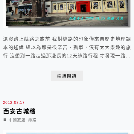
還沒踏上絲路之旅前 我對絲路的印象僅來自歷史地理課
本的述說 總以為那是很辛苦、孤單，沒有太大樂趣的旅
行 沒想到一路走過那漫長的12天絲路行程 才發現一路上
的自然風光、文化藝術洗禮 在在令人回味無窮，也令我
其他旅行經驗顯得相形失色 2008.04.25 于 新疆 天池天
繼續閱讀
池森林旅遊接待中心中午我們在這用餐在往天池的路上到
處可見由天山的積雪所熔化的流水景色宜人~很棒天池風
景區的入口在這裡我們改搭電...
2012.08.17
西安古城牆
中國旅遊~絲路