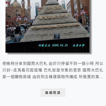
傍晚時分來到國際大巴札 由於只停留不到一個小時 所以
只好~走馬看花逛逛囉 巴札就是市集的意思 國際大巴扎
是一個購物商城 由四到五棟建築物所構成 所販賣的東西
可說是應有盡有琳瑯滿目 旁邊還有家樂福及肯德基 看到
這個感覺真親切 2008.04.24 于 烏魯木齊 國際大巴
繼續閱讀
札 烏魯木齊著名的商業中心 - 國際大巴札入口 國際大巴
札具有濃郁的伊斯蘭建築風格國際大巴札旁邊的建築層層