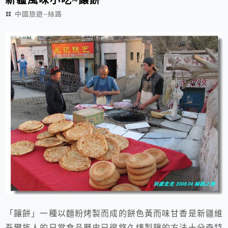
中國旅遊~絲路
「饟餅」一種以麵粉烤製而成的餅色黃而味甘香是新疆維
吾爾族人的日常食品歷史已很悠久烤製饟的方法十分奇特