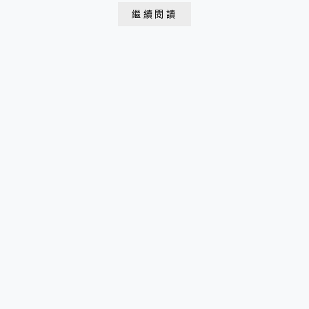
之久西安古城牆不僅是保存最完整的中國古代城垣建築也
繼續閱讀
是世界上現存規模最大、最完整的古代軍事城堡設施 現
有的西安城牆建於明洪武年（1370-1378）年 以西元6世
紀時隋唐皇城牆為基礎擴展形成 周...