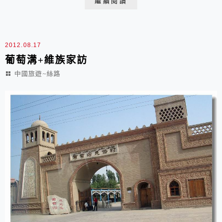
繼續閱讀
在設計構思上的巧妙，一開眼界 2008.04.24 于 新疆 吐
魯番坎兒井 中國古代偉大三大工程之一的地下水利工程-
-【坎兒井】坎兒井是中國...
2012.08.17
葡萄溝+維族家訪
中國旅遊~絲路