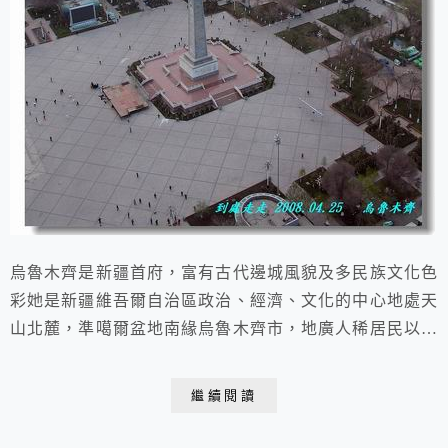
烏魯木齊是新疆首府，富有古代邊城風貌及多民族文化色
彩她是新疆維吾爾自治區政治、經濟、文化的中心地處天
山北麓，準噶爾盆地南緣烏魯木齊市，地廣人稀居民以維
吾爾族、漢族、哈薩克族、回族等9個民族為主是世界上
離海洋最遠的城市，也是亞洲的地理中心富饒而遼闊的新
繼續閱讀
疆，是中國的一塊寶地古老而美麗的烏魯木齊則是天山腳
下的一顆燦爛明珠 2008.04.25 于 新疆 烏魯木齊時代在