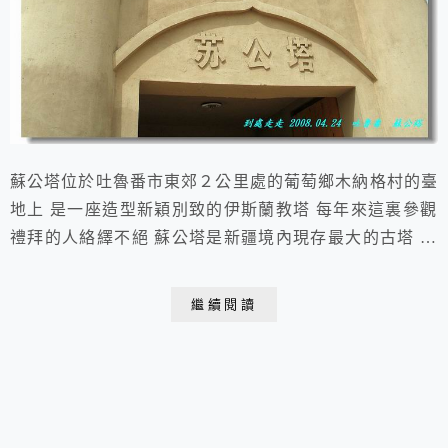
蘇公塔位於吐魯番市東郊２公里處的葡萄鄉木納格村的臺
地上 是一座造型新穎別致的伊斯蘭教塔 每年來這裏參觀
禮拜的人絡繹不絕 蘇公塔是新疆境內現存最大的古塔 建
成於西元1778年，迄今已有200 多年的歷史 2008.04.24
于 吐魯番 蘇公塔蘇公塔建於西元1778年當時是由吐魯
繼續閱讀
番郡王額敏和卓的次子蘇來滿為了紀念他父親對於清朝的
忠誠與功績所建蘇公塔高44公尺直徑有十公尺而緊鄰在
旁邊的則是吐魯...