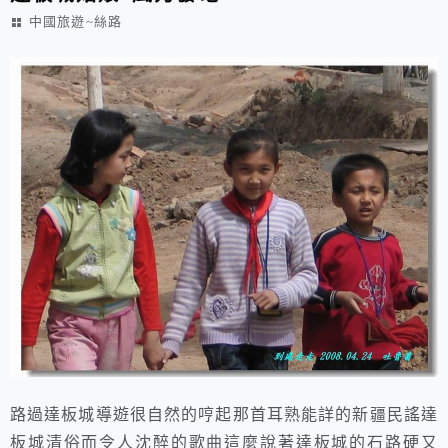
中國旅遊~絲路
路過達板城導遊很自然的哼起那首耳熟能詳的新疆民謠達
板城清俗而令人沈醉的歌曲這麼說著達板城的石路硬又