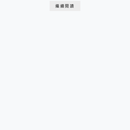
2005年12月是以洛陽的山、水、植物和隋唐城遺址文化
繼續閱讀
為基礎的綜合性植物園隋唐城遺址植物園大門來到隋唐城
遺址植物園適逢降下大雨看到地面形成水中倒影也是一般
滋味隋唐城遺址植物園導覽圖隋...