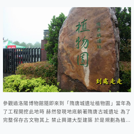
參觀過洛陽博物館隨即來到「隋唐城遺址植物園」當年為
了工程開挖此地時 赫然發現地底躺著隋唐古城遺址 為了
完整保存古文物其上 禁止興建大型建築 於是規劃為植物
園 2014.04.11 于 洛陽 洛陽市隋唐城遺址植物園建於