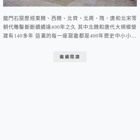
龍門石窟歷經東魏、西魏、北齊、北周、隋、唐和北宋等
朝代雕鑿斷斷續續達400年之久 其中北魏和唐代大規模營
建有140多年 這裏的每一座窟龕都是400年歷史中小小的
一冊書 凝視其中的每一條紋理 每一種表情 仿佛穿越歷史
之間 看那些活過來的故事 2014.04.12 于洛陽 龍門石窟
繼續閱讀
龍門石窟位於河南省洛陽市南郊伊河兩岸的龍門山與香山
上是中國三大石窟之一（另外兩大為山西雲岡石窟、甘肅
敦煌莫高窟）分佈伊水...