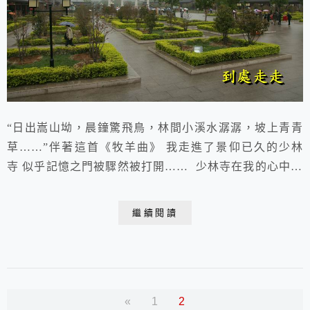
“日出嵩山坳，晨鐘驚飛鳥，林間小溪水潺潺，坡上青青
草……”伴著這首《牧羊曲》 我走進了景仰已久的少林
寺 似乎記憶之門被驟然被打開…… 少林寺在我的心中一
直是一個很神聖的地方 1982年電影《少林寺》的橫空出
世 讓高深莫測的少林武功一夜之間風靡世界 也讓少林寺
繼續閱讀
名聞遐邇 那時的我，最大的夢想就是想去少林寺 但我始
終沒有去成 可以說這次來到少林寺 了卻了我一個魂牽夢
繞了多年的夙願 2014.04.1...
«
1
2