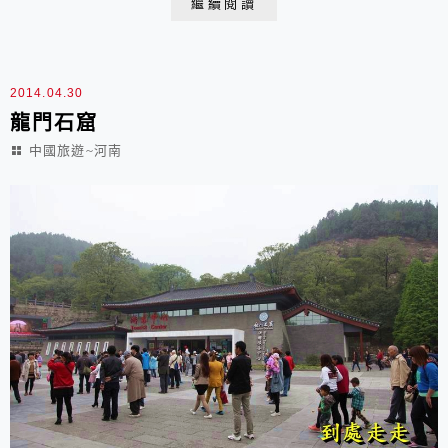
繼續閱讀
丹花都洛陽 用心去感受牡丹的魅力吧…… 2014.04.12 于
洛陽 神州牡丹園門前那前來觀賞牡丹的人 真的是川流不
息 很是熱鬧啊！洛陽神州牡...
2014.04.30
龍門石窟
中國旅遊~河南