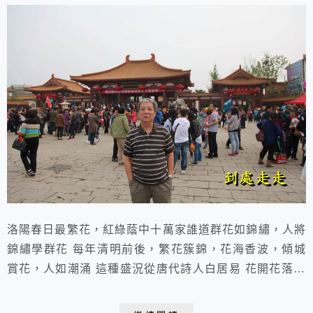
洛陽春日最繁花，紅綠蔭中十萬家誰道群花如錦繡，人將
錦繡學群花 每年清明前後，繁花簇錦，花海香波，傾城
賞花，人如潮涌 這種盛況從唐代詩人白居易 花開花落二
十日，一城之人皆若狂的詩句裏 我們可窺見一二 古人尚
且如此 何況我們 心動不如行動 趕緊出發和我一起走進牡