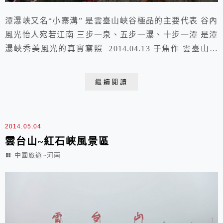
潭瀑峽又名“小寨溝” 是雲臺山峽谷極品的主要代表 谷內
風光怡人宛若江南 三步一泉、五步一瀑、十步一潭 是潭
瀑峽秀美風光的真實寫照 2014.04.13 于焦作 雲臺山風
景區～潭瀑峽高大的石坊蒼勁的凸顯著“雲臺山” 下午行
程遊覽潭瀑峽（又名小寨溝）新竹夥伴於雲臺山石坊前合
繼續閱讀
影另兩位搞失蹤了小寨溝它是雲臺山峽谷的極品代表谷內
風光怡人雖是北國風光宛若江南的清秀我們開始走進單程
長度約2公里的潭瀑峽潭瀑峽大...
2014.05.04
雲台山~紅石峽風景區
中國旅遊~河南