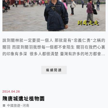
說到關林就一定要提一個人 那就是有“忠義仁勇”之稱的
關羽 而提到關羽我想每一個都不會陌生 關羽在我們心裏
的印象有多深 很多人都很清楚 臺灣有許多的地方都會有
“關帝廟”的存在 關二爺的聲名自古就深深烙印在了每一
個人的心中。 2014.04.11 于洛陽 關林來到洛陽參觀的
繼續閱讀
第三站是唯一的“塚、廟、林”三祀合一的“關林關林是處
保存完整的古建築群中軸線上從南到北依次有舞樓、大
門、儀門、石欄板甬道、月臺...
2014.04.26
隋唐城遺址植物園
中國旅遊~河南