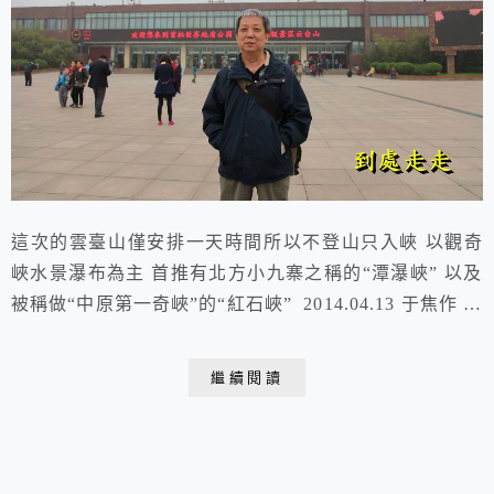
這次的雲臺山僅安排一天時間所以不登山只入峽 以觀奇
峽水景瀑布為主 首推有北方小九寨之稱的“潭瀑峽” 以及
被稱做“中原第一奇峽”的“紅石峽” 2014.04.13 于焦作 雲
臺山風景區～紅石峽抵達雲臺山景區大門這裏是一個占地
面積很大的停車場與票購中心可以想見到假日到此地一
繼續閱讀
遊 是多麼的擁擠景區的票卡因二日有效故還需遊客留下
手印指紋進入景區乘接駁車進山第一站到紅石峽，入口處
一塊中英日韓四國文字和全景照...