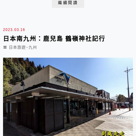
繼續閱讀
島 仙巖園鹿兒島的仙巖園位於鹿兒島市吉野町來到鹿兒
島想要遠眺活火山「櫻島」的美景 首推仙巖園 鹿兒島仙
巖園傳承到第19代藩主島津光久開始...
2023.03.16
日本南九州：鹿兒島 鶴嶺神社記行
日本旅遊~九州