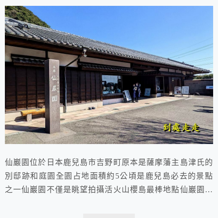
仙巖園位於日本鹿兒島市吉野町原本是薩摩藩主島津氏的
別邸跡和庭園全園占地面積約5公頃是鹿兒島必去的景點
之一仙巖園不僅是眺望拍攝活火山櫻島最棒地點仙巖園園
區超美的日式禪風借景庭園同時也是大河劇篤姬拍攝場地
超級推薦安排來這裡散策半日遊 2023.03.02 于日本鹿兒