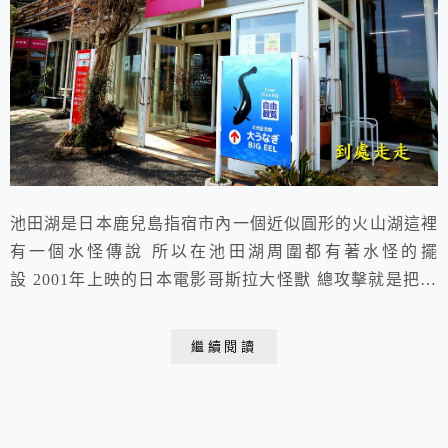
池田湖是日本鹿兒島指宿市內一個近似圓形的火山湖這裡
有一個水怪傳說 所以在池田湖周圍都有著水怪的擺
設 2001年上映的日本電影哥斯拉大怪獸 總攻擊就是把怪
獸設定為沉睡在池田湖湖底 2023.03.02 于日本鹿兒島
池田湖池田湖湖畔商店裡面有大鰻魚可以看湖畔有許多特
繼續閱讀
產店也都以此為話題還吸引觀光客到旁邊的商店參觀一下
「池田湖」九州最大的火山口湖棲息著長2米重15kg的鰻
魚 (即傳說中的水怪) 【鹿...