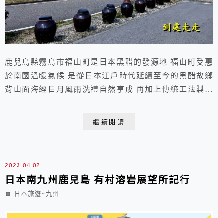
鹿兒島縣霧島市福山町是日本黑醋的發源地 福山町受惠
於南國溫暖氣候 是從日本江戶時代延續至今的黑醋故鄉
背山面海經日月風雨洗禮自然享成 再加上傳統工法製作
黑醋喝起來特別清新溫醇 2023.03.03 于日本鹿兒島 桷
志田 我們來到廘兒島的有名的桷志田黑醋觀光工廠 要進
繼續閱讀
去觀光工廠前 看到一旁櫃子有賣當地特產 這樣子一包是
200日元 旁邊有個投錢箱自已拿產...
2023.04.02
日本南九州鹿兒島 有村溶岩展望所記行
日本旅遊~九州