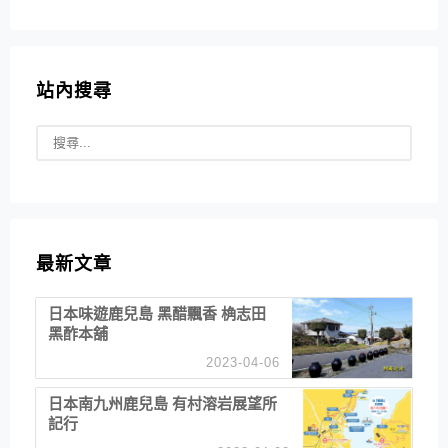
站內搜尋
最新文章
日本味遊鹿兒島 黑醋飄香 桷志田
黑酢本舖
2023-04-06
日本南九州鹿兒島 有村溶岩展望所
記行