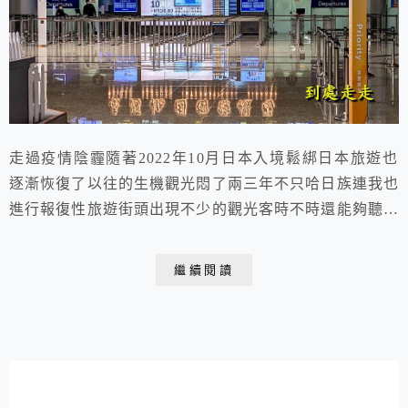
走過疫情陰霾隨著2022年10月日本入境鬆綁日本旅遊也
逐漸恢復了以往的生機觀光悶了兩三年不只哈日族連我也
進行報復性旅遊街頭出現不少的觀光客時不時還能夠聽到
親切感十足的家鄉話你有多久沒去日本了？絕美迷人的美
麗景點好逛好買的商店街令人垂涎三尺的美食一想起就教
繼續閱讀
人魂牽夢縈疫情解禁朋友們都出國去啦你最想念的日本景
物是櫻花拉麵還是？那就隨著到處走走的腳步來九州走走
體會吧 2023.03.01～03.05 于...