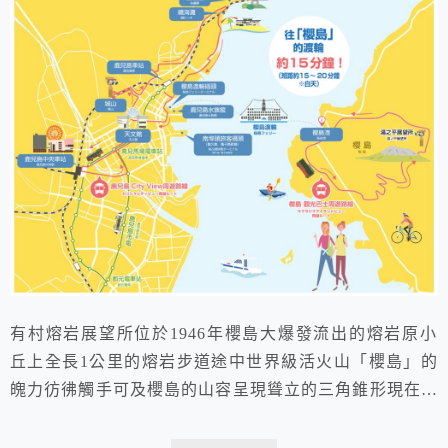
有村熔岩展望所位於1946年櫻島大爆發流出的熔岩原小
丘上全長1公里的熔岩步道途中世界級活火山「櫻島」的
魄力彷彿觸手可及櫻島的山容呈現聳立的三角錐形現在活
動中的南岳噴火口就在附近有時候還會聽到「轟隆隆」的
鳴動與伴隨噴火而來的爆炸聲能夠感受到櫻島的另外一