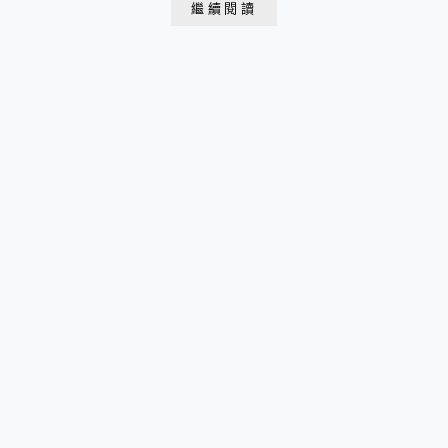
繼續閱讀
面 2023.03.03 于日本鹿兒島 有村溶岩展望所第三天的
行程是要從鹿兒島市搭船前進櫻島火山這次搭乘的櫻島渡
輪是往來櫻島火山最重要的交通工具 營...