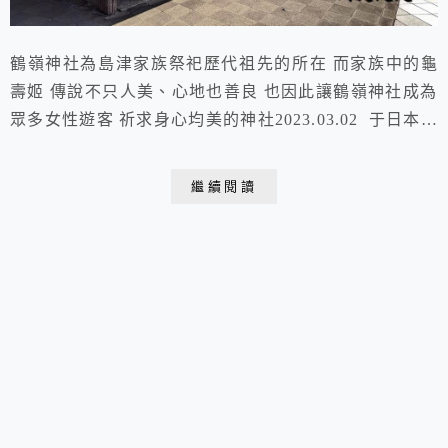
鶴嶺神社為島津家族祭祀歷代祖先的所在 而家族中的龜
壽姬 傳說不只人美、心地也善良 也因此讓鶴嶺神社成為
眾多女性遊客 祈求身心均美的神社2023.03.02 于日本鹿
兒島 鶴嶺神社第二天前往日本鹿兒島途中的休息站宮崎
縣是許多日本古老神話傳說的發源地日本鹿兒島｜鶴嶺神
繼續閱讀
社地址：日本鹿兒島縣鹿兒島市吉野町9698-2 開放時
間：全年無休 門票：免費參觀鳥居維持石頭的原色讓這
座小神社帶著一股淡淡的莊嚴感沿...